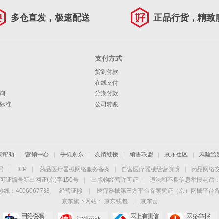
多仓直发，极速配送
正品行货，精致
支付方式
货到付款
在线支付
询
分期付款
标准
公司转账
家帮助
|
营销中心
|
手机京东
|
友情链接
|
销售联盟
|
京东社区
|
风险监
4号
|
ICP
|
药品医疗器械网络服务备案
|
自营医疗器械经营资质
|
药品网络
可证编号新出网证(京)字150号
|
出版物经营许可证
|
违法和不良信息举报电话：40
线：4006067733
经营证照
|
医疗器械第三方平台备案凭证（京）网械平台备字（
京东旗下网站：
京东钱包
|
京东云