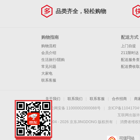
品类齐全，轻松购物
购物指南
配送方式
购物流程
上门自提
会员介绍
211限时达
生活旅行/团购
配送服务查
常见问题
配送费收取
大家电
联系客服
关于我们
|
联系我们
|
联系客服
|
合作招商
|
商
京公网安备 11000002000088号
|
京ICP备1104170
互联网出版许
Copyright © 2004 -
2026
京东JINGDONG 版权所有
|
消费者维权热
手机扫一扫，劲爆优
惠触手可得！