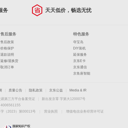
服务
天天低价，畅选无忧
售后服务
特色服务
售后政策
夺宝岛
价格保护
DIY装机
退款说明
延保服务
返修/退换货
京东E卡
取消订单
京东通信
京鱼座智能
测
|
质量公告
|
隐私政策
|
京东公益
|
Media & IR
交易第三方平台备案凭证
|
新出发京零 字第大120007号
06561155
2023）第00013号
|
营业执照
|
增值电信业务经营许可证