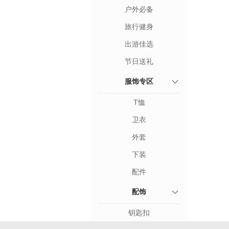
户外必备
旅行健身
出游佳选
节日送礼
服饰专区
T恤
卫衣
外套
下装
配件
配饰
钥匙扣